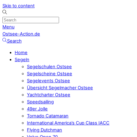
Skip to content
Menu
Ostsee-Action.de
Search
Home
Segeln
Segelschulen Ostsee
Segelscheine Ostsee
Segelevents Ostsee
Übersicht Segelmacher Ostsee
Yachtcharter Ostsee
Speedsailing
49er Jolle
Tornado Catamaran
International America’s Cup Class IACC
Flying Dutchman
Volvo Open 70