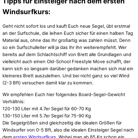
Tipps für Einsteiger nach dem ersten
Windsurfkurs:
Geht nicht sofort los und kauft Euch neue Segel, übt erstmal
an der Surfschule, die leihen Euch sicher für einen halben Tag
Material aus, ohne das Ihr großartig was zahlen müsst. Denn
so ein Surfschulleiter will ja das Ihr ihn weiterempfehlt. Wer
bereits auf dem Schlachtschiff von Brett alle Grundlagen und
vielleicht auch einen Old-School Freestyle Move schafft, der
kann sich so langsam darüber gedanken machen sich mal ein
kleineres Brett auszuleihen. Und bei nicht ganz so viel Wind
(2-3 Bft) versuchen damit klar zu kommen.
Wir empfehlen Euch hier folgendes Board-Segel-Gewicht
Verhältnis:
120-130 Liter mit 4.7er Segel für 60-70 Kg
130-150 Liter mit 5.7er Segel für 75-90 Kg
Die Segelgrößen sind gleichzeitig die idealen Größen für
Windsurfer von 0-5 Bft, also die idealen Einsteiger Segel nach
dem
ersten Windsurfkurs
. Wobei man ab 85 Kg schon ein