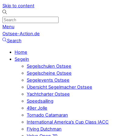
Skip to content
Menu
Ostsee-Action.de
Search
Home
Segeln
Segelschulen Ostsee
Segelscheine Ostsee
Segelevents Ostsee
Übersicht Segelmacher Ostsee
Yachtcharter Ostsee
Speedsailing
49er Jolle
Tornado Catamaran
International America’s Cup Class IACC
Flying Dutchman
Volvo Open 70