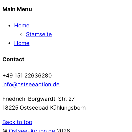
Main Menu
Home
Startseite
Home
Contact
+49 151 22636280
info@ostseeaction.de
Friedrich-Borgwardt-Str. 27
18225 Ostseebad Kühlungsborn
Back to top
©
Ostsee-Action.de
2026