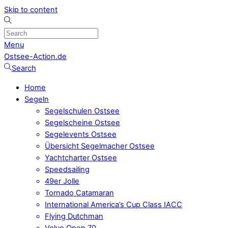
Skip to content
Menu
Ostsee-Action.de
Search
Home
Segeln
Segelschulen Ostsee
Segelscheine Ostsee
Segelevents Ostsee
Übersicht Segelmacher Ostsee
Yachtcharter Ostsee
Speedsailing
49er Jolle
Tornado Catamaran
International America’s Cup Class IACC
Flying Dutchman
Volvo Open 70