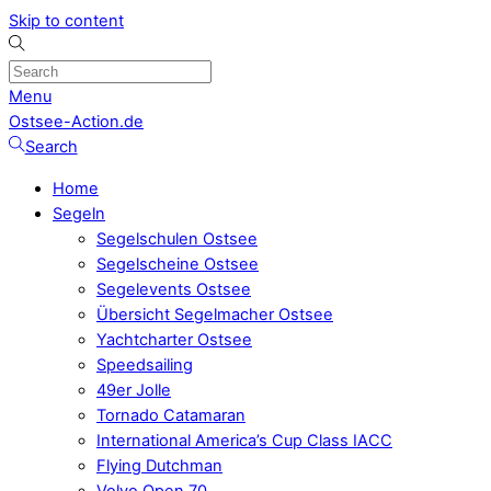
Skip to content
Menu
Ostsee-Action.de
Search
Home
Segeln
Segelschulen Ostsee
Segelscheine Ostsee
Segelevents Ostsee
Übersicht Segelmacher Ostsee
Yachtcharter Ostsee
Speedsailing
49er Jolle
Tornado Catamaran
International America’s Cup Class IACC
Flying Dutchman
Volvo Open 70