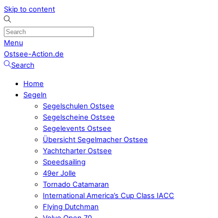
Skip to content
Menu
Ostsee-Action.de
Search
Home
Segeln
Segelschulen Ostsee
Segelscheine Ostsee
Segelevents Ostsee
Übersicht Segelmacher Ostsee
Yachtcharter Ostsee
Speedsailing
49er Jolle
Tornado Catamaran
International America’s Cup Class IACC
Flying Dutchman
Volvo Open 70