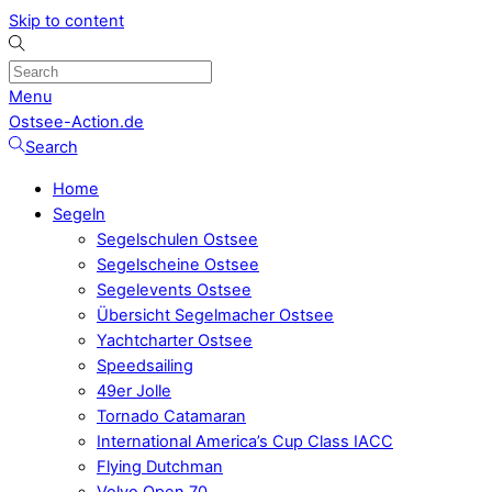
Skip to content
Menu
Ostsee-Action.de
Search
Home
Segeln
Segelschulen Ostsee
Segelscheine Ostsee
Segelevents Ostsee
Übersicht Segelmacher Ostsee
Yachtcharter Ostsee
Speedsailing
49er Jolle
Tornado Catamaran
International America’s Cup Class IACC
Flying Dutchman
Volvo Open 70