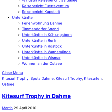
Windsurf Reisebericht Gardasee
Reisebericht Fuerteventura
Reisebericht Kapstadt
Unterkünfte
Ferienwohnung Dahme
Timmendorfer Strand
Unterkünfte in Kühlungsborn
Unterkünfte in Rerik
Unterkünfte in Rostock
Unterkünfte in Warnemünde
Unterkünfte in Wismar
Wohnen an der Ostsee
Close Menu
KItesurf Trophy
,
Spots
Dahme
,
Kitesurf Trophy
,
Kitesurfen
,
Ostsee
Kitesurf Trophy in Dahme
Martin
29 April 2010