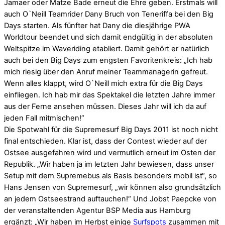
Jamaer oder Matze Bade erneut die Ehre geben. Erstmals will
auch O`Neill Teamrider Dany Bruch von Teneriffa bei den Big
Days starten. Als fünfter hat Dany die diesjährige PWA
Worldtour beendet und sich damit endgültig in der absoluten
Weltspitze im Waveriding etabliert. Damit gehört er natürlich
auch bei den Big Days zum engsten Favoritenkreis: „Ich hab
mich riesig über den Anruf meiner Teammanagerin gefreut.
Wenn alles klappt, wird O`Neill mich extra für die Big Days
einfliegen. Ich hab mir das Spektakel die letzten Jahre immer
aus der Ferne ansehen müssen. Dieses Jahr will ich da auf
jeden Fall mitmischen!“
Die Spotwahl für die Supremesurf Big Days 2011 ist noch nicht
final entschieden. Klar ist, dass der Contest wieder auf der
Ostsee ausgefahren wird und vermutlich erneut im Osten der
Republik. „Wir haben ja im letzten Jahr bewiesen, dass unser
Setup mit dem Supremebus als Basis besonders mobil ist“, so
Hans Jensen von Supremesurf, „wir können also grundsätzlich
an jedem Ostseestrand auftauchen!“ Und Jobst Paepcke von
der veranstaltenden Agentur BSP Media aus Hamburg
ergänzt: „Wir haben im Herbst einige
Surfspots
zusammen mit