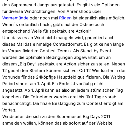
den Supremesurf Jungs ausgetestet. Es gibt viele Optionen
für diverse Windrichtungen. Von Ahrenshoop über
Warnemünde
oder noch mal
Rügen
ist eigentlich alles möglich.
Wenn`s ordentlich hackt, gibt’s auf der Ostsee auch
entsprechend Welle für spektakuläre Action!“
Und dass es an Wind nicht mangeln wird, garantiert auch
dieses Mal das einmalige Contestformat. Es gibt keinen lange
im Voraus fixierten Contest-Termin. Als Stand-by Event
werden die optimalen Bedingungen abgewartet, um an
diesem „Big Day“ spektakuläre Action sicher zu stellen. Neben
12 gesetzten Startern können sich vor Ort 12 Windsurfer in der
Vorrunde für das 24köpfige Hauptfeld qualifizieren. Die Waiting
Period startet am 1. April. Ein Ende ist vorläufig nicht
angesetzt. Ab 1. April kann es also an jedem stürmischen Tag
losgehen. Die Teilnehmer werden drei bis fünf Tage vorab
benachrichtigt. Die finale Bestätigung zum Contest erfolgt am
Vortag.
Windsurfer, die sich zu den Supremesurf Big Days 2011
anmelden wollen, können das ab sofort auf der Website