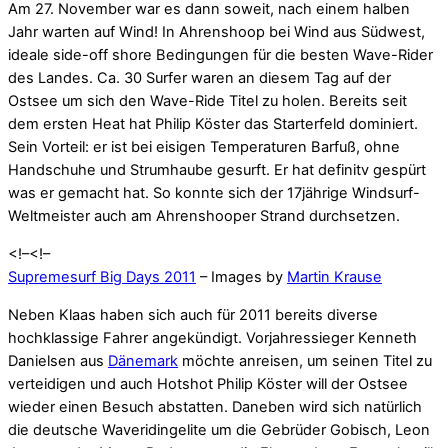
Am 27. November war es dann soweit, nach einem halben
Jahr warten auf Wind! In Ahrenshoop bei Wind aus Südwest,
ideale side-off shore Bedingungen für die besten Wave-Rider
des Landes. Ca. 30 Surfer waren an diesem Tag auf der
Ostsee um sich den Wave-Ride Titel zu holen. Bereits seit
dem ersten Heat hat Philip Köster das Starterfeld dominiert.
Sein Vorteil: er ist bei eisigen Temperaturen Barfuß, ohne
Handschuhe und Strumhaube gesurft. Er hat definitv gespürt
was er gemacht hat. So konnte sich der 17jährige Windsurf-
Weltmeister auch am Ahrenshooper Strand durchsetzen.
<!–
<!–
Supremesurf Big Days 2011
– Images by
Martin Krause
Neben Klaas haben sich auch für 2011 bereits diverse
hochklassige Fahrer angekündigt. Vorjahressieger Kenneth
Danielsen aus
Dänemark
möchte anreisen, um seinen Titel zu
verteidigen und auch Hotshot Philip Köster will der Ostsee
wieder einen Besuch abstatten. Daneben wird sich natürlich
die deutsche Waveridingelite um die Gebrüder Gobisch, Leon