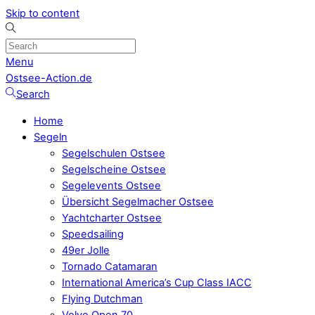
Skip to content
Menu
Ostsee-Action.de
Search
Home
Segeln
Segelschulen Ostsee
Segelscheine Ostsee
Segelevents Ostsee
Übersicht Segelmacher Ostsee
Yachtcharter Ostsee
Speedsailing
49er Jolle
Tornado Catamaran
International America’s Cup Class IACC
Flying Dutchman
Volvo Open 70