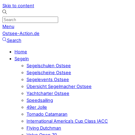
Skip to content
Menu
Ostsee-Action.de
Search
Home
Segeln
Segelschulen Ostsee
Segelscheine Ostsee
Segelevents Ostsee
Übersicht Segelmacher Ostsee
Yachtcharter Ostsee
Speedsailing
49er Jolle
Tornado Catamaran
International America’s Cup Class IACC
Flying Dutchman
Volvo Open 70