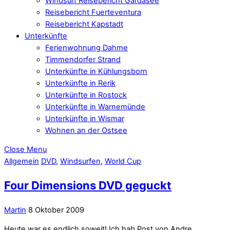
Windsurf Reisebericht Gardasee
Reisebericht Fuerteventura
Reisebericht Kapstadt
Unterkünfte
Ferienwohnung Dahme
Timmendorfer Strand
Unterkünfte in Kühlungsborn
Unterkünfte in Rerik
Unterkünfte in Rostock
Unterkünfte in Warnemünde
Unterkünfte in Wismar
Wohnen an der Ostsee
Close Menu
Allgemein
DVD
,
Windsurfen
,
World Cup
Four Dimensions DVD geguckt
Martin
8 Oktober 2009
Heute war es endlich soweit! Ich hab Post von Andre