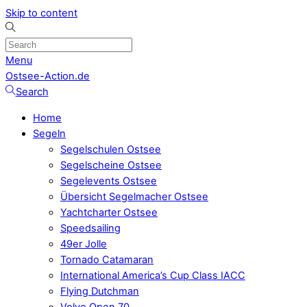
Skip to content
Menu
Ostsee-Action.de
Search
Home
Segeln
Segelschulen Ostsee
Segelscheine Ostsee
Segelevents Ostsee
Übersicht Segelmacher Ostsee
Yachtcharter Ostsee
Speedsailing
49er Jolle
Tornado Catamaran
International America’s Cup Class IACC
Flying Dutchman
Volvo Open 70