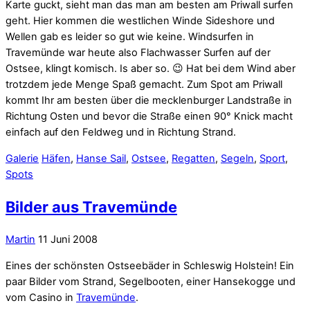
Karte guckt, sieht man das man am besten am Priwall surfen
geht. Hier kommen die westlichen Winde Sideshore und
Wellen gab es leider so gut wie keine. Windsurfen in
Travemünde war heute also Flachwasser Surfen auf der
Ostsee, klingt komisch. Is aber so. 😉 Hat bei dem Wind aber
trotzdem jede Menge Spaß gemacht. Zum Spot am Priwall
kommt Ihr am besten über die mecklenburger Landstraße in
Richtung Osten und bevor die Straße einen 90° Knick macht
einfach auf den Feldweg und in Richtung Strand.
Galerie
Häfen
,
Hanse Sail
,
Ostsee
,
Regatten
,
Segeln
,
Sport
,
Spots
Bilder aus Travemünde
Martin
11 Juni 2008
Eines der schönsten Ostseebäder in Schleswig Holstein! Ein
paar Bilder vom Strand, Segelbooten, einer Hansekogge und
vom Casino in
Travemünde
.