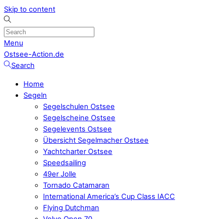
Skip to content
Menu
Ostsee-Action.de
Search
Home
Segeln
Segelschulen Ostsee
Segelscheine Ostsee
Segelevents Ostsee
Übersicht Segelmacher Ostsee
Yachtcharter Ostsee
Speedsailing
49er Jolle
Tornado Catamaran
International America’s Cup Class IACC
Flying Dutchman
Volvo Open 70