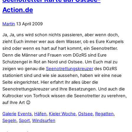
Action.de
Martin
13 April 2009
Ja, Ja, uns wird schon nichts passieren, aber wenn doch,
zieht Euch immer wer aus dem Wasser, ob es Eure Kumpels
sind oder wenn es hart auf hart kommt, ein Seenotretter.
Denn die Männer und Frauen vom DGzRS sind Eure
Schutzengel in Rot an Nord und Ostsee. Um Euch mal zu
zeigen wo genau die
Seenotrettungskreuzer
des DGzRS
stationiert sind und wie sie aussehen, haben wir eine neue
Seite eingerichtet. Hier erfahrt Ihr alles über die
Seenotrettungskreuzer und Ihre Besatzungen. Und auch die
Kultrocker von Torfrock wissen die Seenotretter zu verehren,
auf Ihre Art 😉
Galerie
Events
,
Häfen
,
Kieler Woche
,
Ostsee
,
Regatten
,
Segeln
,
Sport
,
Windsurfen