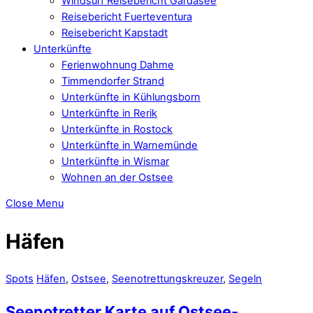
Windsurf Reisebericht Gardasee
Reisebericht Fuerteventura
Reisebericht Kapstadt
Unterkünfte
Ferienwohnung Dahme
Timmendorfer Strand
Unterkünfte in Kühlungsborn
Unterkünfte in Rerik
Unterkünfte in Rostock
Unterkünfte in Warnemünde
Unterkünfte in Wismar
Wohnen an der Ostsee
Close Menu
Häfen
Spots
Häfen
,
Ostsee
,
Seenotrettungskreuzer
,
Segeln
Seenotretter Karte auf Ostsee-