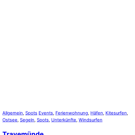
Allgemein
,
Spots
Events
,
Ferienwohnung
,
Häfen
,
Kitesurfen
,
Ostsee
,
Segeln
,
Spots
,
Unterkünfte
,
Windsurfen
Travemünde