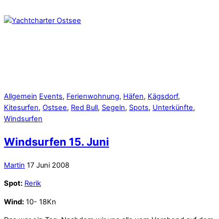
Allgemein
Events
,
Ferienwohnung
,
Häfen
,
Kägsdorf
,
Kitesurfen
,
Ostsee
,
Red Bull
,
Segeln
,
Spots
,
Unterkünfte
,
Windsurfen
Windsurfen 15. Juni
Martin
17 Juni 2008
Spot:
Rerik
Wind:
10- 18Kn