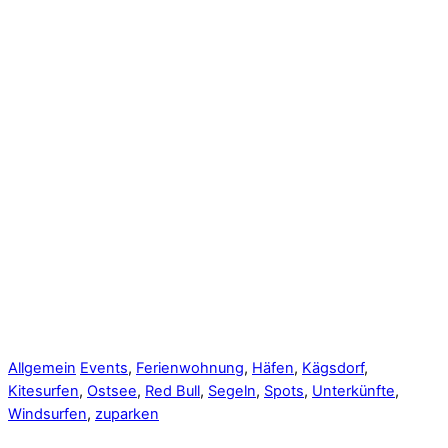
Allgemein
Events
,
Ferienwohnung
,
Häfen
,
Kägsdorf
,
Kitesurfen
,
Ostsee
,
Red Bull
,
Segeln
,
Spots
,
Unterkünfte
,
Windsurfen
,
zuparken