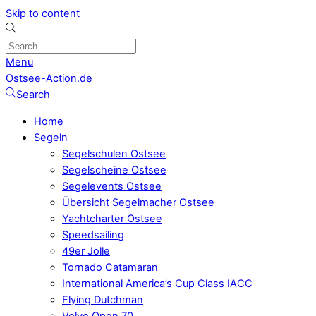
Skip to content
Menu
Ostsee-Action.de
Search
Home
Segeln
Segelschulen Ostsee
Segelscheine Ostsee
Segelevents Ostsee
Übersicht Segelmacher Ostsee
Yachtcharter Ostsee
Speedsailing
49er Jolle
Tornado Catamaran
International America’s Cup Class IACC
Flying Dutchman
Volvo Open 70