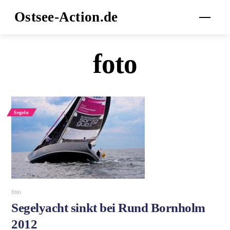
Skip
Ostsee-Action.de
Men
to
content
foto
Segeln
foto
Segelyacht sinkt bei Rund Bornholm
2012